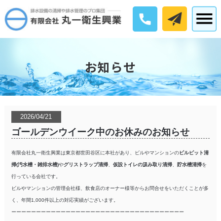
お知らせ
2026/04/21
ゴールデンウイーク中のお休みのお知らせ
有限会社丸一衛生興業
は東京都世田谷区に本社があり、ビルやマンションの
ビルピット清
掃(汚水槽・雑排水槽)
や
グリストラップ清掃
、
仮設トイレの汲み取り清掃
、
貯水槽清掃
を
行っている会社です。
ビルやマンションの管理会社様、飲食店のオーナー様等からお問合せをいただくことが多
く、年間1,000件以上の対応実績がございます。
ーーーーーーーーーーーーーーーーーーーーーーーーーーーーーーーーーーー